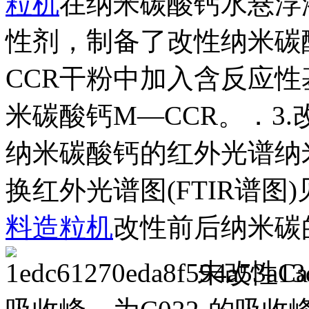
粒机
在纳米碳酸钙水悬浮
性剂，制备了改性纳米碳
CCR
干粉中加入含反应性
米碳酸钙
M
—
CCR
。．
3.
纳米碳酸钙的红外光谱纳
换红外光谱图
(FTIR
谱图
)
料造粒机
改性前后纳米碳
未改性
C