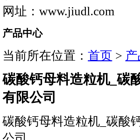
网址：www.jiudl.com
产品中心
当前所在位置：
首页
>
产
碳酸钙母料造粒机_碳
有限公司
碳酸钙母料造粒机_碳酸
公司