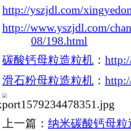
http://yszjdl.com/xingyedo
http://www.yszjdl.com/cha
08/198.html
碳酸钙母粒造粒机
：
http:
滑石粉母粒造粒机
：
http:
上一篇：
纳米碳酸钙母粒