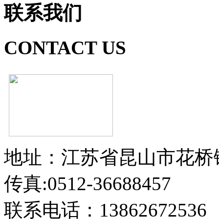
联系我们
CONTACT US
地址：江苏省昆山市花桥
传真:0512-36688457
联系电话：13862672536